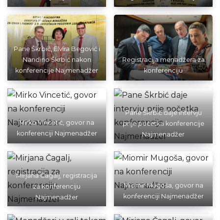
Pane Škrbić, Elvira Begović i
Nandino Škrbić nakon
Registracija menadžera za
konferencije Najmenadžer
konferenciju
Pane Škrbić daje intervju
Mirko Vincetić, govor na
prije početka konferencije
konferenciji Najmenadžer
Najmenadžer
Mirjana Čagalj, registracija
Miomir Mugoša, govor na
za konferenciju
konferenciji Najmenadžer
Najmenadžer