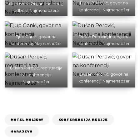
Elvira Begović, govor na
članovima Organizacionog
konferenciji Najmenadžer
odbora Najmenadžera
Ejup Ganić, govor na
Dušan Perović, Intervju na
konferenciji Najmenadžer
konferenciji Najmenadžer
Dušan Perović, registracija
Dušan Perović, govor na
za konferenciju
konferenciji Najmenadžer
Najmenadžer
HOTEL HOLIDAY
KONFERENCIJA REGIJE
SARAJEVO