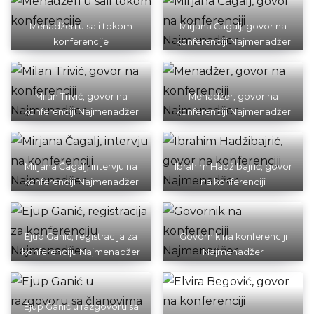
Menadžeri u sali tokom
Mirjana Čagalj, govor na
konferencije
konferenciji Najmenadžer
Milan Trivić, govor na
Menadžer, govor na
konferenciji Najmenadžer
konferenciji Najmenadžer
Mirjana Čagalj, intervju na
Ibrahim Hadžibajrić, govor
konferenciji Najmenadžer
na konferenciji
Najmenadžer
Ejup Ganić, registracija za
Govornik na konferenciji
konferenciju Najmenadžer
Najmenadžer
Ejup Ganić u razgovoru sa