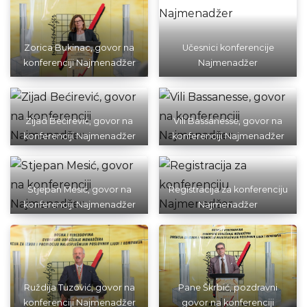
Zorica Bukinac, govor na
Učesnici konferencije
konferenciji Najmenadžer
Najmenadžer
Zijad Bećirević, govor na
Vili Bassanesse, govor na
konferenciji Najmenadžer
konferenciji Najmenadžer
Stjepan Mesić, govor na
Registracija za konferenciju
konferenciji Najmenadžer
Najmenadžer
Ruždija Tuzović, govor na
Pane Škrbić, pozdravni
konferenciji Najmenadžer
govor na konferenciji