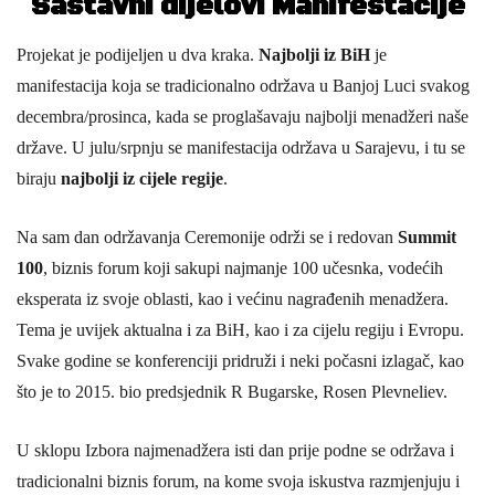
Sastavni dijelovi Manifestacije
Projekat je podijeljen u dva kraka.
Najbolji iz BiH
je
manifestacija koja se tradicionalno održava u Banjoj Luci svakog
decembra/prosinca, kada se proglašavaju najbolji menadžeri naše
države. U julu/srpnju se manifestacija održava u Sarajevu, i tu se
biraju
najbolji iz cijele regije
.
Na sam dan održavanja Ceremonije održi se i redovan
Summit
100
, biznis forum koji sakupi najmanje 100 učesnka, vodećih
eksperata iz svoje oblasti, kao i većinu nagrađenih menadžera.
Tema je uvijek aktualna i za BiH, kao i za cijelu regiju i Evropu.
Svake godine se konferenciji pridruži i neki počasni izlagač, kao
što je to 2015. bio predsjednik R Bugarske, Rosen Plevneliev.
U sklopu Izbora najmenadžera isti dan prije podne se održava i
tradicionalni biznis forum, na kome svoja iskustva razmjenjuju i