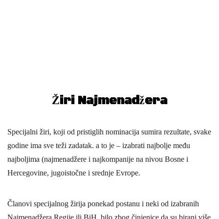
Žiri Najmenadžera
Specijalni žiri, koji od pristiglih nominacija sumira rezultate, svake
godine ima sve teži zadatak. a to je – izabrati najbolje među
najboljima (najmenadžere i najkompanije na nivou Bosne i
Hercegovine, jugoistočne i srednje Evrope.
Članovi specijalnog žirija ponekad postanu i neki od izabranih
Najmenadžera Regije ili BiH, bilo zbog činjenice da su birani više