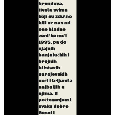
brendova.
Hvala svima
koji su zdušno
bili uz nas od
one hladne
zeničke noći
1995, pa do
sjajnih
banjalučkih i
brojnih
blistavih
sarajevskih
noći i trijumfa
najboljih u
njima. S
poštovanjem i
svako dobro
Bosni i