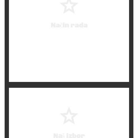
Način rada
–
Biramo neovisno odakle su
–
Biramo neovisno o vrsti posla
Naš izbor