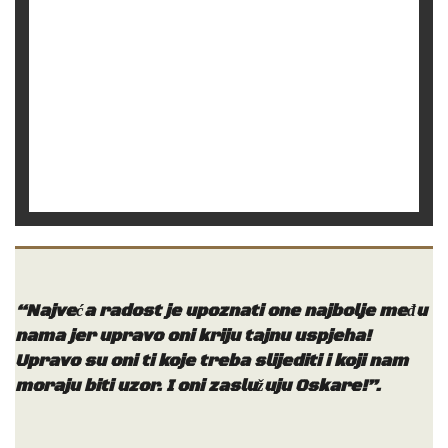
–
Biramo neovisno od politike
–
Ne zanima nas ništa osim
poslovnog uspjeha
“Najveća radost je upoznati one najbolje među
nama jer upravo oni kriju tajnu uspjeha!
Upravo su oni ti koje treba slijediti i koji nam
moraju biti uzor. I oni zaslužuju Oskare!”.