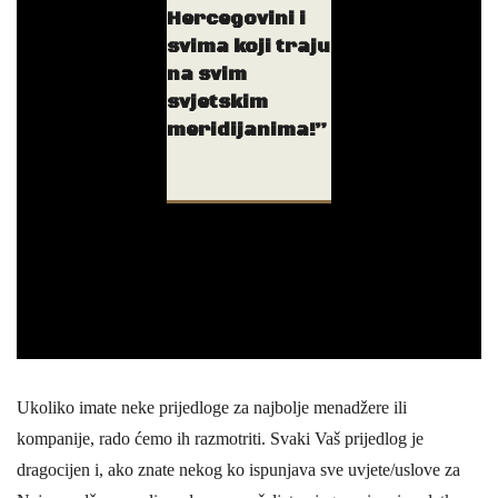
Hercegovini i
svima koji traju
na svim
svjetskim
meridijanima!”
Ukoliko imate neke prijedloge za najbolje menadžere ili
kompanije, rado ćemo ih razmotriti. Svaki Vaš prijedlog je
dragocijen i, ako znate nekog ko ispunjava sve uvjete/uslove za