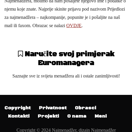
Najmenadžera, molimo da nam pošaljete njegovo ime i podatke o
njemu koje znate. Najprije skinite prijavu pod nazivom Prijedlozi
za najmenadžera – najkompanije, popunite je i pošaljite na naš
mail ili faxom. Obrazac se nalazi
OVDJE
.
Naručite svoj primjerak
Euromanagera
Saznajte sve iz svijeta menadžera ali i ostale zanimljivosti!
Copyright
Privatnost
Obrasci
Kontakti
Projekti
O nama
Meni
Copyright © 2024 Najmenadžer, dizajn Najmenadžer