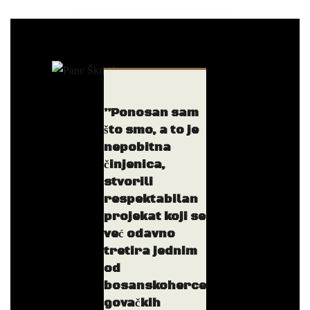
”Ponosan sam
što smo, a to je
nepobitna
činjenica,
stvorili
respektabilan
projekat koji se
već odavno
tretira jednim
od
bosanskoherce
govačkih