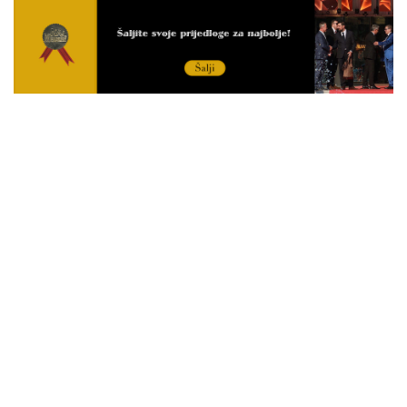
0
3
Posljednje sa izbora