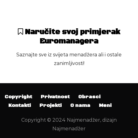
Najmenadžer Regije
Saopćenja
Naručite svoj primjerak
Euromanagera
Saznajte sve iz svijeta menadžera ali i ostale
zanimljivosti!
Copyright
Privatnost
Obrasci
Kontakti
Projekti
O nama
Meni
Copyright © 2024 Najmenadžer, dizajn
Najmenadžer