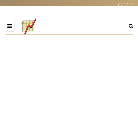
PREGLEDATE OZNAKU
Zijad Bećirović