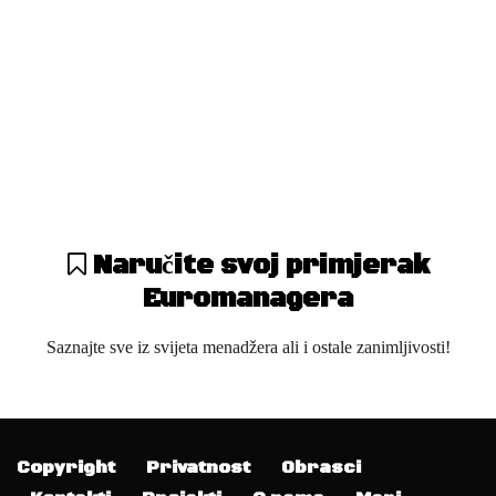
Foto sa konferencije
Najmenadžer BiH 2019
-
Agencija
Naručite svoj primjerak
18917
15
Euromanagera
Saznajte sve iz svijeta menadžera ali i ostale zanimljivosti!
Copyright
Privatnost
Obrasci