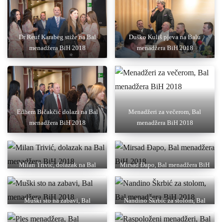
Dr Reuf Karabeg stiže na Bal
Duško Kuliš pjeva na Balu
menadžera BiH 2018
menadžera BiH 2018
Edhem Bičakčić dolazi na Bal
Menadžeri za večerom, Bal
menadžera BiH 2018
menadžera BiH 2018
Milan Trivić, dolazak na Bal
Mirsad Đapo, Bal menadžera BiH
menadžera BiH 2018
2018
Muški sto na zabavi, Bal
Nandino Škrbić za stolom, Bal
menadžera BiH 2018
menadžera BiH 2018