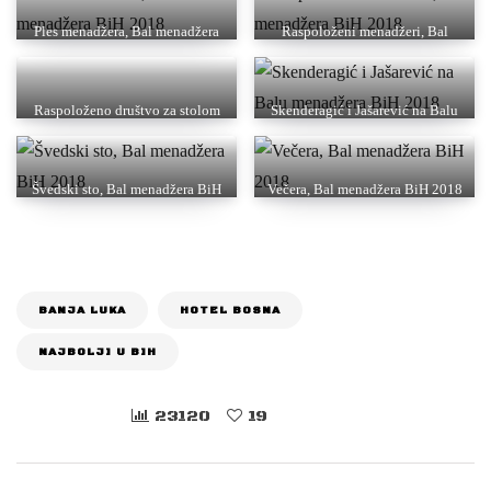
Ples menadžera, Bal menadžera
Raspoloženi menadžeri, Bal
BiH 2018
menadžera BiH 2018
Raspoloženo društvo za stolom
Skenderagić i Jašarević na Balu
Mirsada Đape, Bal menadžera
menadžera BiH 2018
BiH 2018
Švedski sto, Bal menadžera BiH
Večera, Bal menadžera BiH 2018
2018
BANJA LUKA
HOTEL BOSNA
NAJBOLJI U BIH
23120
19