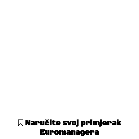
Album BiH
Album Regije
Konferencija
Najmenadžer BiH
Najmenadžer Regije
Saopćenja
Naručite svoj primjerak
Euromanagera