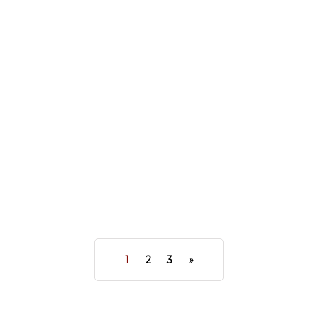
SAOPĆENJA
13. Decembra 2018.
Izabrani najbolji menadžeri BiH za
2018.
-
Agencija
1
2
3
»
13334
34