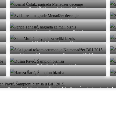
Kemal Čolak, nagrada Menadžer decenije
Svi laureati nagrade Menadžer decenije
Perica Tanasić, nagrada za mali biznis
Salih Muftić, nagrada za veliki biznis
Sala i gosti tokom ceremonije Najmenadžer BiH 2015.
Dušan Pavić, Šampion biznisa
Hamza Šarić, Šampion biznisa
ranka Penava, Slaviša Krunić, Pane Škrbić i Dušan Pavić, Šampioni biznisa u BiH 2