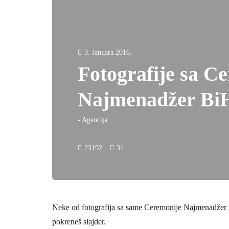
3. Januara 2016.
Fotografije sa C
Najmenadžer BiH
-
Agencija
23192
31
Neke od fotografija sa same Ceremonije Najmenadžer Bi
pokreneš slajder.