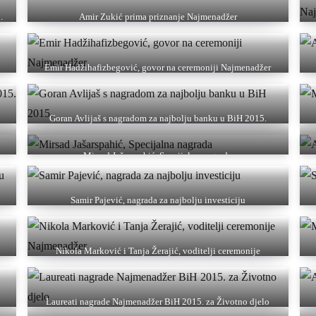
.
Amir Zukić prima priznanje Najmenadžer
Emir Hadžihafizbegović, govor na ceremoniji Najmenadžer
Goran Avlijaš s nagradom za najbolju banku u BiH 2015.
Mirsad Jašarspahić, Specijalna nagrada
Samir Pajević, nagrada za najbolju investiciju
Nikola Marković i Tanja Žerajić, voditelji ceremonije
Najmenadžer
Laureati nagrade Najmenadžer BiH 2015. za Životno djelo