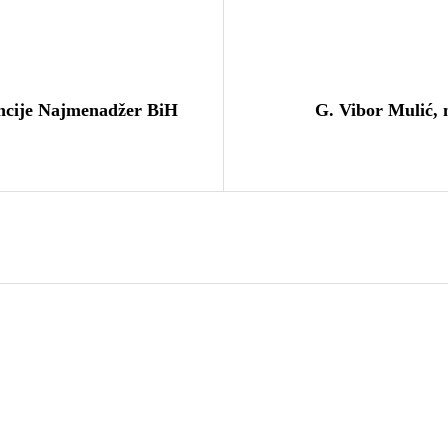
encije Najmenadžer BiH
G. Vibor Mulić, 
27. Februara 2021.