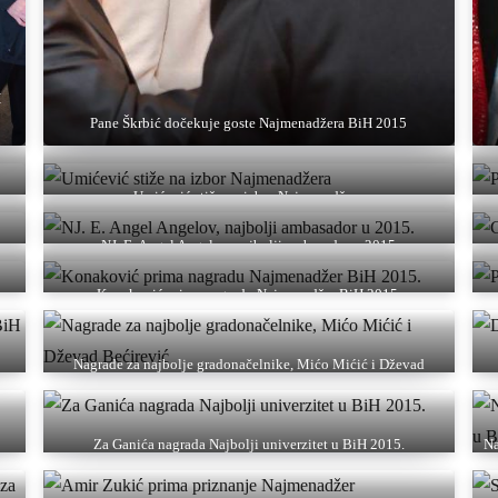
H
Pane Škrbić dočekuje goste Najmenadžera BiH 2015
Umićević stiže na izbor Najmenadžera
NJ. E. Angel Angelov, najbolji ambasador u 2015
Konaković prima nagradu Najmenadžer BiH 2015.
Nagrade za najbolje gradonačelnike, Mićo Mićić i Dževad
Bećirević
Za Ganića nagrada Najbolji univerzitet u BiH 2015.
Na