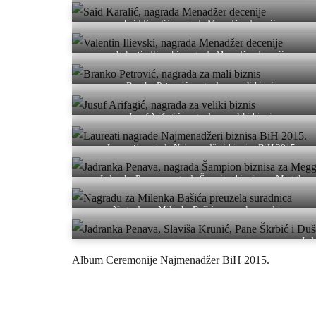
Said Karalić, nagrada Menadžer decenije
Valentin Ilievski, nagrada Menadžer decenije
Branko Petrović, nagrada za mali biznis
Jusuf Arifagić, nagrada za veliki biznis
Laureati nagrade Najmenadžeri biznisa BiH 2015.
Jadranka Penava, nagrada Šampion biznisa za Meggle
Nagradu za Milenka Bašića preuzela suradnica
Jad
Album Ceremonije Najmenadžer BiH 2015.