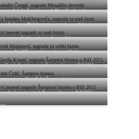
Safudin Čengić, nagrada Menadžer decenije
Za Jasmina Malićbegovića, nagrada za mali biznis
Svi laureati nagrade za mali biznis
Ferid Mujanović, nagrada za veliki biznis
Slaviša Krunić, nagrada Šampion biznisa u BiH 2015.
Emir Čolić, Šampion biznisa
Svi laureati nagrade Šampioni biznisa u BiH 2015
015.