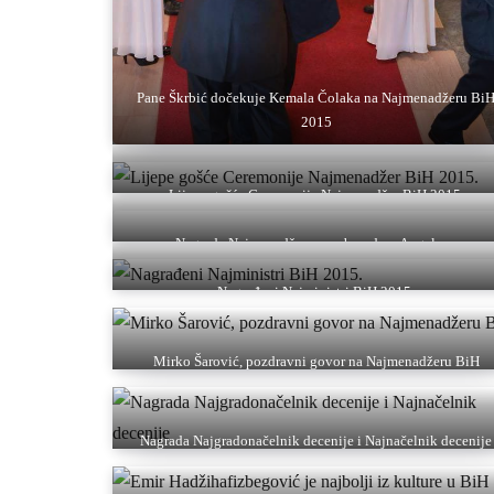
Pane Škrbić dočekuje Kemala Čolaka na Najmenadžeru Bi
2015
Lijepe gošće Ceremonije Najmenadžer BiH 2015.
Nagrada Najmenadžer za ambasadora Angelova
Nagrađeni Najministri BiH 2015.
Mirko Šarović, pozdravni govor na Najmenadžeru BiH
Nagrada Najgradonačelnik decenije i Najnačelnik decenije