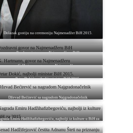
Dolazak gostiju na ceremoniju Najmenadžer BiH 2015.
Pozdravni govor na Najmenadžeru BiH
G. Hartmann, govor na Najmenadžeru
Petar Đokić, najbolji ministar BiH 2015.
Dževad Bećirević sa nagradom Najgradonačelnik
grada Emiru Hadžihafizbegoviću, najbolji iz kulture u BiH za
2015.