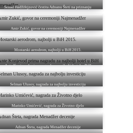
Senad Hadžifejzović čestita Adnanu Šteti na priznanju
Najmenadžer
Amir Zukić, govor na ceremoniji Najmenadžer
Mostarski aerodrom, najbolji u BiH 2015.
Ante Konjevod prima nagradu za najbolji hotel u BiH
Selman Ulusoy, nagrada za najbolju investiciju
Marinko Umićević, nagrada za Životno djelo
Adnan Šteta, nagrada Menadžer decenije