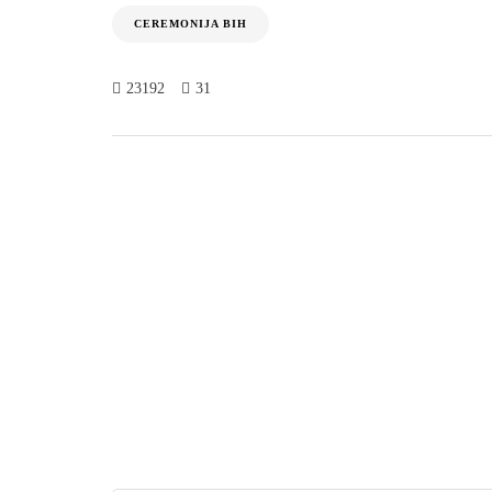
CEREMONIJA BIH
23192
31
Agencija
ČLANCI