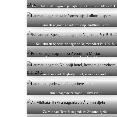
Emir Hadžihafizbegović je najbolji iz kulture u BiH za 2015
Laureati nagrade za informisanje, kullturu i sport
Svi laureati Specijalne nagrade Najmenadžer BiH 2015
Preuzimanje nagrade za Aerodrom Mostar
Laureati nagrade Najbolji hotel, komora i aerodrom
Laureti nagrade za najbolju investiciju
Za Midhata Terzića nagrada za Životno djelo