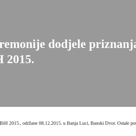
eremonije dodjele priznanj
 2015.
H 2015., održane 08.12.2015. u Banja Luci, Banski Dvor. Ostale potra