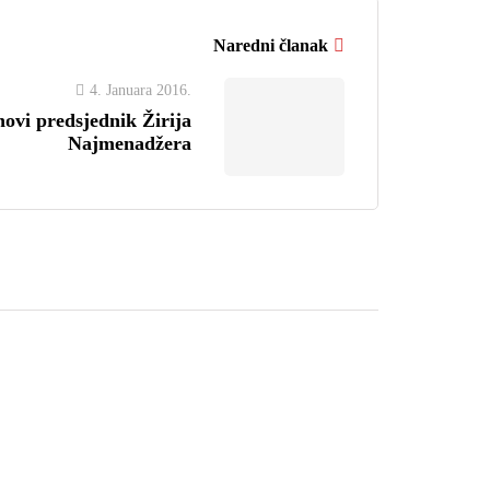
Naredni članak
4. Januara 2016.
novi predsjednik Žirija
Najmenadžera