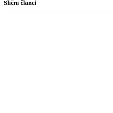
Slični članci
NAJMENADŽER BIH
NAJMENADŽER REGIJE
SAOPĆENJA