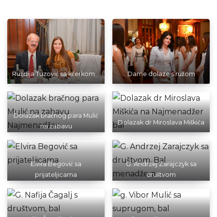
Ruždija Tuzović sa kćerkom
Dame dolaze s ružom
Dolazak bračnog para Mulić
Dolazak dr Miroslava Miškića
na zabavu
Elvira Begović sa
G. Andrzej Zarajczyk sa
prijateljicama
društvom