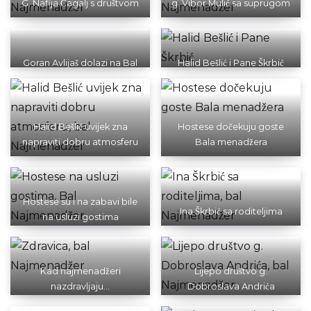
G. Nafija Čagalj s društvom
g. Vibor Mulić sa suprugom
Goran Avlijaš dolazi na Bal
Halid Bešlić i Pane Škrbić
menadžera
Halid Bešlić uvijek zna
Hostese dočekuju goste
napraviti dobru atmosferu
Bala menadžera
Hostese su i na zabavi bile
Ina Škrbić sa roditeljima
na usluzi gostima
Kad najmenadžeri
Lijepo društvo g.
nazdravljaju…
Dobroslava Andrića