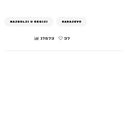
NAJBOLJI U REGIJI
SARAJEVO
17673
37
Agencija