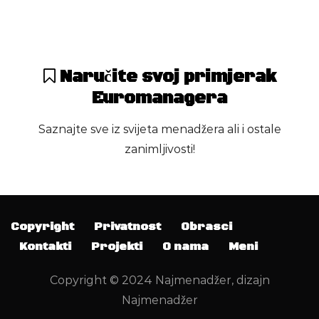
Naručite svoj primjerak
21342
29
Euromanagera
Saznajte sve iz svijeta menadžera ali i ostale
zanimljivosti!
Copyright
Privatnost
Obrasci
Kontakti
Projekti
O nama
Meni
Copyright © 2024 Najmenadžer, dizajn
Najmenadžer