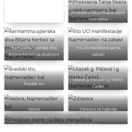
Prekrasna Tanja Skaza uvijek
nasmijana
Šarmantna operska diva
Sto UO Manifestacije na
Biljana Kerkez sa društvom
zabavi
Ulazak g. Pišćević i g. Marko
Švedski sto
Čadež
Večera
Zdravica za najbolje
menadžere
Prelijepe dame na Balu menadžera