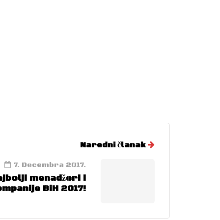
Naredni članak
7. Decembra 2017.
jbolji menadžeri i
ompanije BiH 2017!