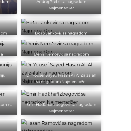
radom
Andrej Prebil sa nagradom
Najmenadžer
adom
Božo Janković sa nagradom
Najmenadžer
ja
Denis Nemčević sa nagradom
Najmenadžer
iju
Dr Yousef Sayed Hasan Ali Al Zalzalah
sa nagradom Najmenadžer
rzom na
Emir Hadžihafizbegović sa nagradom
Najmenadžer