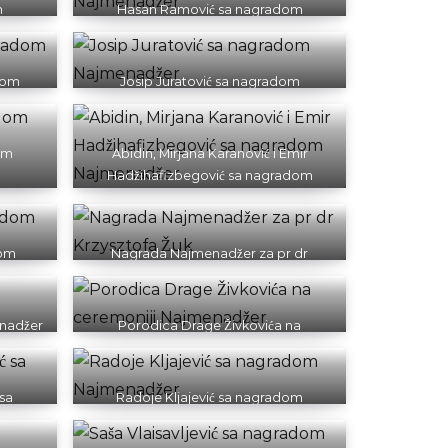
m
Hasan Ramović sa nagradom
Najmenadžer
dom
Josip Juratović sa nagradom
Najmenadžer
om
Abidin, Mirjana Karanović i Emir
Hadžihafizbegović sa nagradom
Najmenadžer
dom
Nagrada Najmenadžer za pr dr
Krzysztofa Žuk
nadžer
Porodica Drage Živkovića na
ceremoniji Najmenadžer
 sa
Radoje Kljajević sa nagradom
Najmenadžer