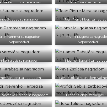
anka Paldum na ceremoniji
Haris Ćoralić sa nagrado
Najmenadžer
Najmenadžer
anez Škrabec sa nagradom
Jean Pierre Mesic sa nagra
Najmenadžer
Najmenadžer
artin Pammer sa nagradom
Miomir Mugoša sa nagrad
Najmenadžer
Najmenadžer
Mirko Šarović sa nagradom
Muamer Babajić sa nagra
Najmenadžer
Najmenadžer
mer Karabeg sa nagradom
Pava Zsolt sa nagradom Najme
Najmenadžer
r. Nevenko Herceg sa nagradom
Prof.dr. Sebija Izetbegović
Najmenadžer
nagradom Najmenadžer