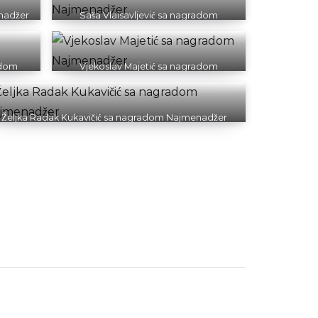
nadžer
Saša Vlaisavljević sa nagradom
Najmenadžer
adom
Vjekoslav Majetić sa nagradom
Najmenadžer
Željka Radak Kukavičić sa nagradom Najmenadžer