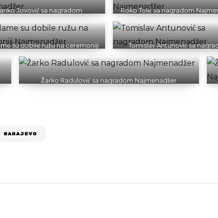
anko Jovović sa nagradom
Roko Tolić sa nagradom Najme
Najmenadžer
me su dobile ružu na ceremoniji
Tomislav Antunović sa nagr
Najmenadžer
Najmenadžer
Žarko Radulović sa nagradom Najmenadžer
SARAJEVO