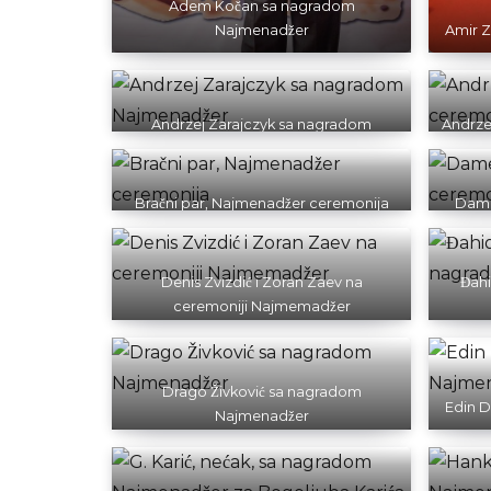
Adem Kočan sa nagradom
Najmenadžer
Amir 
Andrzej Zarajczyk sa nagradom
Andrze
Najmenadžer
Bračni par, Najmenadžer ceremonija
Dame
Denis Zvizdić i Zoran Zaev na
Đah
ceremoniji Najmemadžer
Drago Živković sa nagradom
Edin 
Najmenadžer