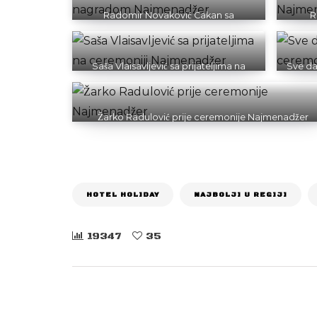
Radomir Novaković Cakan sa
R
nagradom Najmenadžer
Saša Vlaisavljević sa prijateljima na
Sve da
ceremoniji Najmenadžer
Žarko Radulović prije ceremonije Najmenadžer
HOTEL HOLIDAY
NAJBOLJI U REGIJI
19347
35