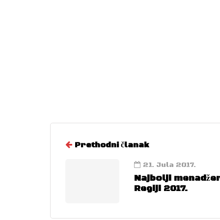
Agencija
ČLANCI
Prethodni članak
21. Jula 2017.
Najbolji menadžer
Regiji 2017.