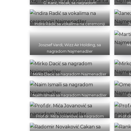
G. Karić, nećak, sa nagradom
H
Najmenadžer za Bogoljuba Karića
Indira Radić sa vokalima na ceremoniji
J
Najmenadžer
Joszsef Vardi, Wizz Air Holding, sa
M
nagradom Najmenadžer
Mirko Dacić sa nagradom Najmenadžer
Naim Ismaili sa nagradom Najmenadžer
O
Prof.dr. Mića Jovanović sa nagradom
Prof.d
Najmenadžer