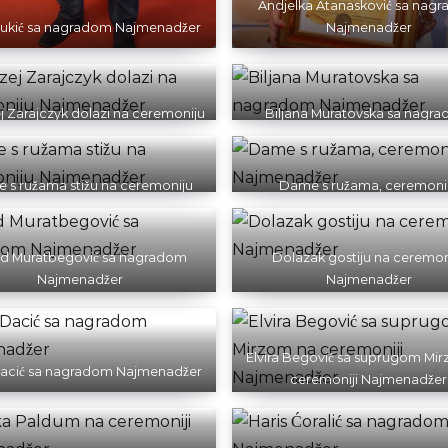
Andjelka Atanasković sa nag
Zukić sa nagradom Najmenadžer
Najmenadžer
j Zarajczyk dolazi na ceremoniju
Biljana Muratovska sa nagr
Najmenadžer
Najmenadžer
 s ružama stižu na ceremoniju
Dame s ružama, ceremoni
Najmenadžer
Najmenadžer
id Muratbegović sa nagradom
Dolazak gostiju na ceremon
Najmenadžer
Najmenadžer
Elvira Begović sa suprugom Mi
Dacić sa nagradom Najmenadžer
ceremoniji Najmenadžer