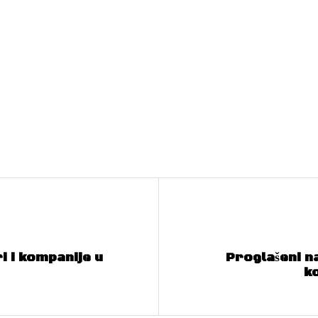
i i kompanije u
Proglašeni na
k