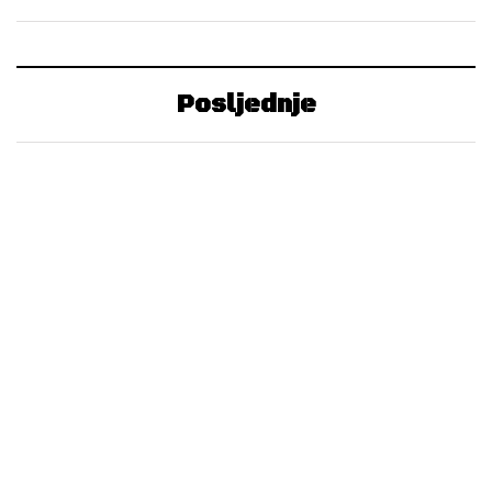
Posljednje
NAJMENADŽER REGIJE