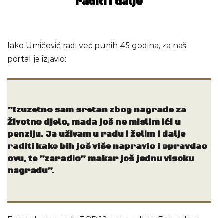
raditi i dalje
Iako Umičević radi već punih 45 godina, za naš
portal je izjavio:
”Izuzetno sam sretan zbog nagrade za
Životno djelo, mada još ne mislim ići u
penziju. Ja uživam u radu i želim i dalje
raditi kako bih još više napravio i opravdao
ovu, te ”zaradio” makar još jednu visoku
nagradu”.