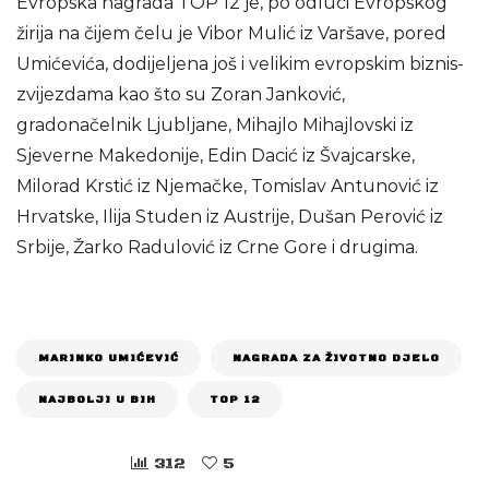
Evropska nagrada TOP 12 je, po odluci Evropskog
žirija na čijem čelu je Vibor Mulić iz Varšave, pored
Umićevića, dodijeljena još i velikim evropskim biznis-
zvijezdama kao što su Zoran Janković,
gradonačelnik Ljubljane, Mihajlo Mihajlovski iz
Sjeverne Makedonije, Edin Dacić iz Švajcarske,
Milorad Krstić iz Njemačke, Tomislav Antunović iz
Hrvatske, Ilija Studen iz Austrije, Dušan Perović iz
Srbije, Žarko Radulović iz Crne Gore i drugima.
MARINKO UMIĆEVIĆ
NAGRADA ZA ŽIVOTNO DJELO
NAJBOLJI U BIH
TOP 12
312
5