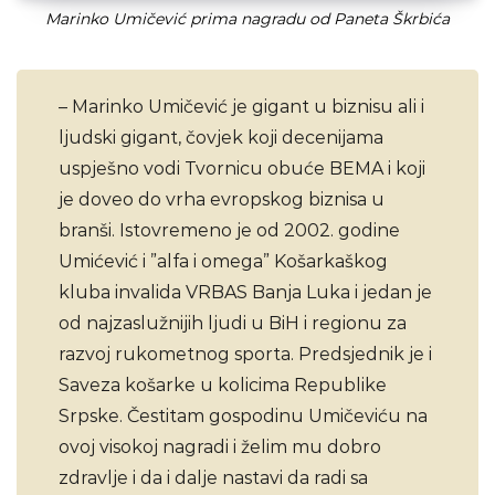
Marinko Umičević prima nagradu od Paneta Škrbića
– Marinko Umičević je gigant u biznisu ali i
ljudski gigant, čovjek koji decenijama
uspješno vodi Tvornicu obuće BEMA i koji
je doveo do vrha evropskog biznisa u
branši. Istovremeno je od 2002. godine
Umićević i ”alfa i omega” Košarkaškog
kluba invalida VRBAS Banja Luka i jedan je
od najzaslužnijih ljudi u BiH i regionu za
razvoj rukometnog sporta. Predsjednik je i
Saveza košarke u kolicima Republike
Srpske. Čestitam gospodinu Umičeviću na
ovoj visokoj nagradi i želim mu dobro
zdravlje i da i dalje nastavi da radi sa