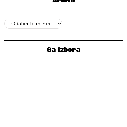
Arhive
Arhive
Sa Izbora
Agencija