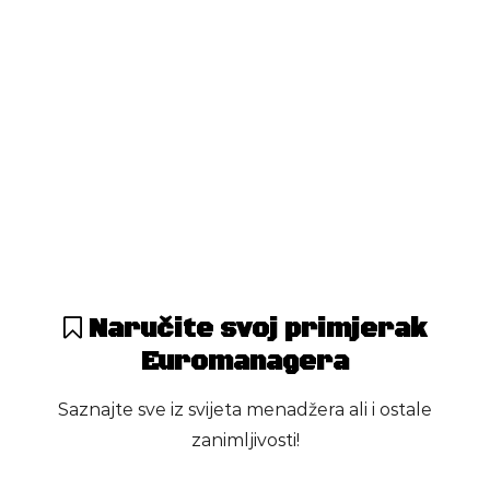
30. Marta 2026.
Održana svečano-radna
sjednica Organizacionog odbora
nagrade Najmenadžer
-
Agencija
Naručite svoj primjerak
0
0
Euromanagera
Saznajte sve iz svijeta menadžera ali i ostale
zanimljivosti!