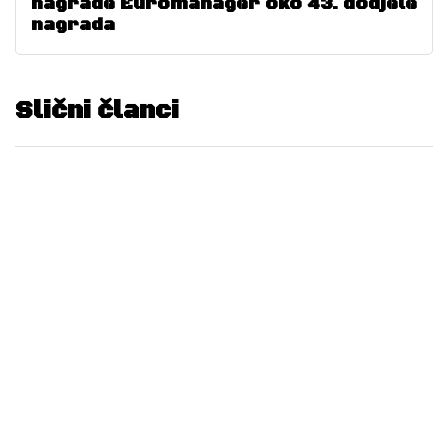
nagrade Euromanager oko 43. dodjele
nagrada
Slični članci