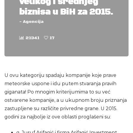
velikog i srednjeg
biznisa u BiH za 2015.
-
Agencija
21341
17
U ovu kategoriju spadaju kompanije koje prave
meteorske uspone i idu putem stvaranja pravih
giganata! Po mnogim kriterijumima to su već
ostvarene kompanije, a u ukupnom broju priznanja
zastupljene su različite privredne grane. U 2015.
godini za najbolje iz ove oblasti proglašeni su:
g. Jusuf Arifagić i firma Arifagić Investment