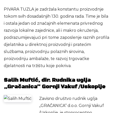
PIVARA TUZLA je zadržala konstantu proizvodnje
tokom svih dosadašnjih 130. godina rada. Time je bila
i ostala jedan od značajnih elemenata privrednog
razvoja lokalne zajednice, ali i makro okruženja,
podrazumijevajući pri tome zaposlenje raznih profila
djelatnika u direktnoj proizvodnji i pratećim
službama, proizvodnju polaznih sirovina,
proizvodnju ambalaže, te razvoj trgovačke
djelatnosti na tržištu koje pokriva.
Salih Muftić, dir. Rudnika uglja
„Gračanica” Gornji Vakuf /Uskoplje
Zavisno društvo rudnik uglja
„GRAČANICA“ d.o.o. Gornji Vakuf
/Uskoplje, je stoprocentno