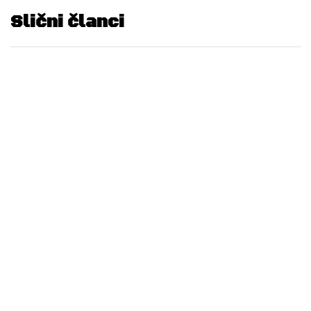
Slični članci
NAJMENADŽER BIH
NAJMENADŽER REGIJE
SAOPĆENJA