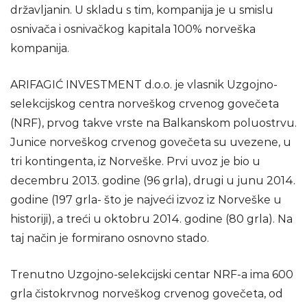
državljanin. U skladu s tim, kompanija je u smislu
osnivača i osnivačkog kapitala 100% norveška
kompanija.
ARIFAGIĆ INVESTMENT d.o.o. je vlasnik Uzgojno-
selekcijskog centra norveškog crvenog govečeta
(NRF), prvog takve vrste na Balkanskom poluostrvu.
Junice norveškog crvenog govečeta su uvezene, u
tri kontingenta, iz Norveške. Prvi uvoz je bio u
decembru 2013. godine (96 grla), drugi u junu 2014.
godine (197 grla- što je najveći izvoz iz Norveške u
historiji), a treći u oktobru 2014. godine (80 grla). Na
taj način je formirano osnovno stado.
Trenutno Uzgojno-selekcijski centar NRF-a ima 600
grla čistokrvnog norveškog crvenog govečeta, od