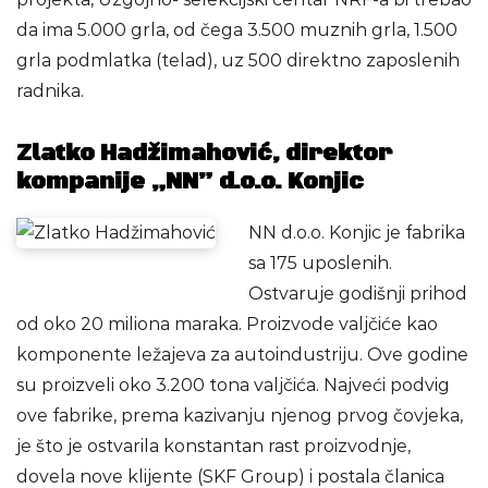
da ima 5.000 grla, od čega 3.500 muznih grla, 1.500
grla podmlatka (telad), uz 500 direktno zaposlenih
radnika.
Zlatko Hadžimahović, direktor
kompanije „NN” d.o.o. Konjic
NN d.o.o. Konjic je fabrika
sa 175 uposlenih.
Ostvaruje godišnji prihod
od oko 20 miliona maraka. Proizvode valjčiće kao
komponente ležajeva za autoindustriju. Ove godine
su proizveli oko 3.200 tona valjčića. Najveći podvig
ove fabrike, prema kazivanju njenog prvog čovjeka,
je što je ostvarila konstantan rast proizvodnje,
dovela nove klijente (SKF Group) i postala članica