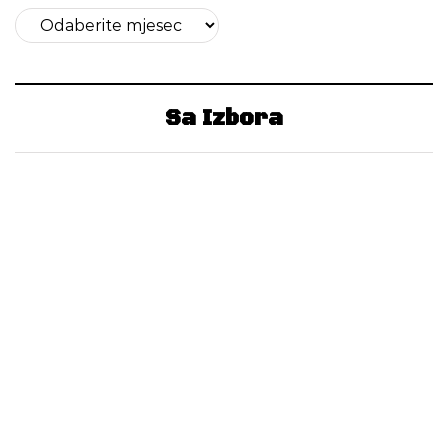
Arhive
Sa Izbora
Agencija