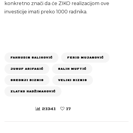
konkretno znači da će ZIKO realizacijom ove
investicije imati preko 1000 radnika.
FAHRUDIN SALIHOVIĆ
FERID MUJANOVIĆ
JUSUF ARIFAGIĆ
SALIH MUFTIĆ
SREDNJI BIZNIS
VELIKI BIZNIS
ZLATKO HADŽIMAHOVIĆ
21341
17