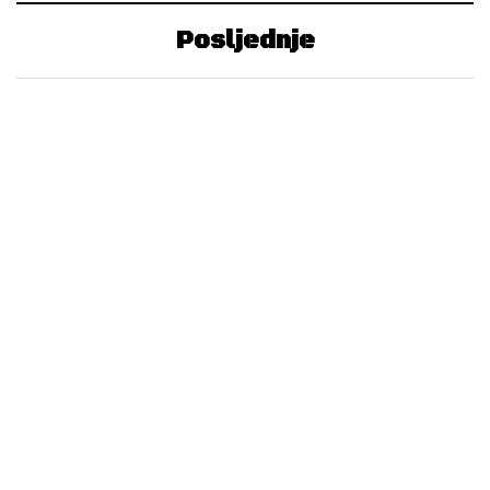
Posljednje
NAJMENADŽER REGIJE
26. Juna 2026.