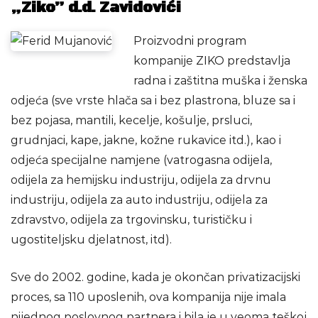
„Ziko” d.d. Zavidovići
Proizvodni program
kompanije ZIKO predstavlja
radna i zaštitna muška i ženska
odjeća (sve vrste hlača sa i bez plastrona, bluze sa i
bez pojasa, mantili, kecelje, košulje, prsluci,
grudnjaci, kape, jakne, kožne rukavice itd.), kao i
odjeća specijalne namjene (vatrogasna odijela,
odijela za hemijsku industriju, odijela za drvnu
industriju, odijela za auto industriju, odijela za
zdravstvo, odijela za trgovinsku, turističku i
ugostiteljsku djelatnost, itd).
Sve do 2002. godine, kada je okončan privatizacijski
proces, sa 110 uposlenih, ova kompanija nije imala
nijednog poslovnog partnera i bila je u veoma teškoj