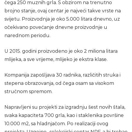
čega 250 muznih grla. S obzirom na trenutno
brojno stanje, ovaj centar je najveći takve vrste na
svijetu. Proizvodnja je oko 5.000 litara dnevno, uz
očekivano povećanje dnevne proizvodnje u
narednom periodu.
U 2015. godini proizvodeno je oko 2 miliona litara
mlijeka, a sve vrijeme, mlijeko je ekstra klase.
Kompanija zapošljava 30 radnika, različitih struka i
stepena obrazovanja, od čega osam sa visokom
stručnom spremom.
Napravljeni su projekti za izgradnju šest novih štala,
svaka kapaciteta 700 grla, kao i staklenika površine
10.000 m2, sa hladnjačom. Po realizaciji ovog
projekta, Uzgojno- selekcijski centar NRF-a bi trebao