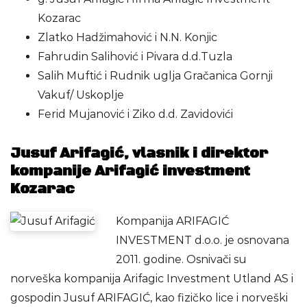
Kozarac
Zlatko Hadžimahović i N.N. Konjic
Fahrudin Salihović i Pivara d.d.Tuzla
Salih Muftić i Rudnik uglja Gračanica Gornji
Vakuf/ Uskoplje
Ferid Mujanović i Ziko d.d. Zavidovići
Jusuf Arifagić, vlasnik i direktor
kompanije Arifagić investment
Kozarac
Kompanija ARIFAGIĆ
INVESTMENT d.o.o. je osnovana
2011. godine. Osnivači su
norveška kompanija Arifagic Investment Utland AS i
gospodin Jusuf ARIFAGIĆ, kao fizičko lice i norveški