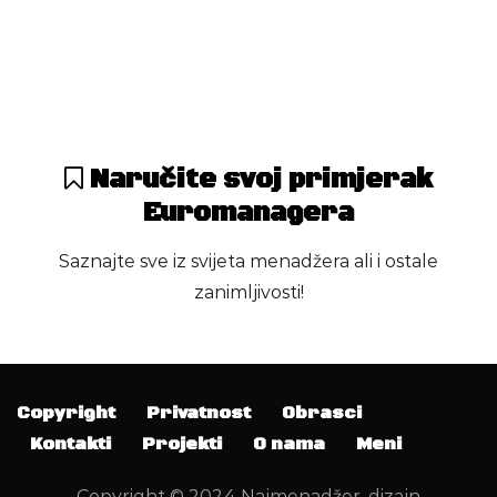
-
Agencija
Naručite svoj primjerak
312
5
Euromanagera
Saznajte sve iz svijeta menadžera ali i ostale
zanimljivosti!
Copyright
Privatnost
Obrasci
Kontakti
Projekti
O nama
Meni
Copyright © 2024 Najmenadžer, dizajn